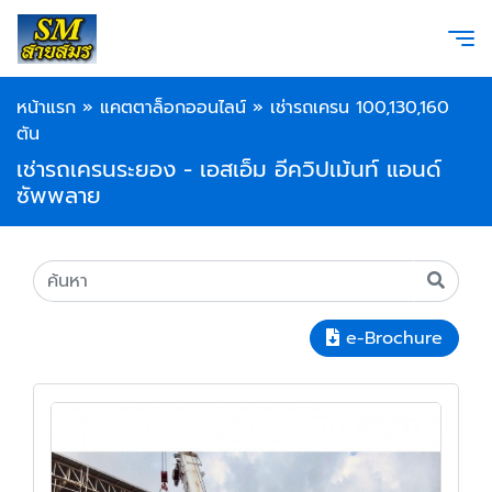
หน้าแรก
»
แคตตาล็อกออนไลน์
»
เช่ารถเครน 100,130,160
ตัน
เช่ารถเครนระยอง - เอสเอ็ม อีควิปเม้นท์ แอนด์
ซัพพลาย
e-Brochure