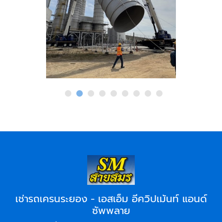
เช่ารถเครนระยอง - เอสเอ็ม อีควิปเม้นท์ แอนด์
ซัพพลาย