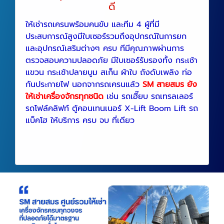
ดี
ให้เช่ารถเครนพร้อมคนขับ และทีม 4 ผู้ที่มี
ประสบการณ์สูงมีใบเซอร์รวมถึงอุปกรณ์ในการยก
และอุปกรณ์เสริมต่างๆ ครบ ทีมีคุณภาพผ่านการ
ตรวจสอบความปลอดภัย มีใบเซอร์รับรองทั้ง กระเช้า
แขวน กระเช้าปลายบูม สเก็น ผ้าใบ ถังดับเพลิง ท่อ
กันประกายไฟ นอกจากรถเครนแล้ว
SM สายสมร ยัง
ให้เช่าเครื่องจักรทุกชนิด
เช่น รถเฮี๊ยบ รถเทรลเลอร์
รถโฟล์คลิฟท์ ตู้คอนเทนเนอร์ X-Lift Boom Lift รถ
แบ็คโฮ ให้บริการ ครบ จบ ที่เดียว